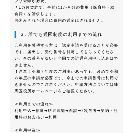
プリ登録が必要）
＊1カ月契約で、事前に1か月分の費用（保育料・給
食費）を請求します。
お休みされた場合に費用の返金はされません。
3．誰でも通園制度の利用までの流れ
〇利用を希望する方は 認定申請を受けることが必要
です。届出し、受付番号を付与してもらってくださ
い。その番号がないと当園での誰通利用申し込みはで
きません。
！注意！令和７年度のご利用があっても、改めて令和
８年度の申請が必要です。今までの申請番号は利用で
きませんのでご注意ください。申請方法については練
馬区役所ホームページをご確認ください。
≪利用までの流れ≫
利用申込➡抽選➡結果通知➡面談➡2次選考➡契約・利
用料のお支払い➡利用
≪利用申込≫